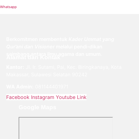
Whatsapp
Berkomitmen membentuk
Kader Ummat yang
Qur’ani dan Visioner
melalui pendi-dikan
seimbang antara ilmu agama dan umum.
Alamat dan Kontak
Kantor:
Jl. Ir. Sutami, Pai, Kec. Biringkanaya, Kota
Makassar, Sulawesi Selatan 90242
WA Admin:
081144401971
Facebook
Instagram
Youtube
Link
Google Maps