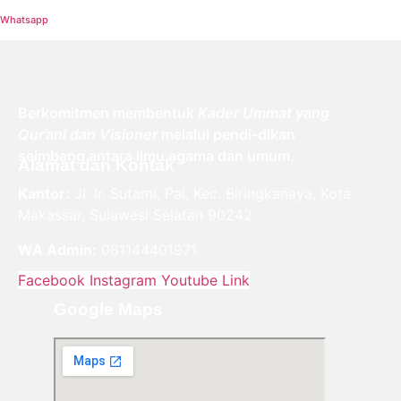
Whatsapp
Berkomitmen membentuk
Kader Ummat yang
Qur’ani dan Visioner
melalui pendi-dikan
seimbang antara ilmu agama dan umum.
Alamat dan Kontak
Kantor:
Jl. Ir. Sutami, Pai, Kec. Biringkanaya, Kota
Makassar, Sulawesi Selatan 90242
WA Admin:
081144401971
Facebook
Instagram
Youtube
Link
Google Maps