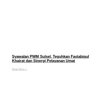
Syawalan PWM Sulsel, Teguhkan Fastabiqul
Khairat dan Sinergi Pelayanan Umat
Read More »