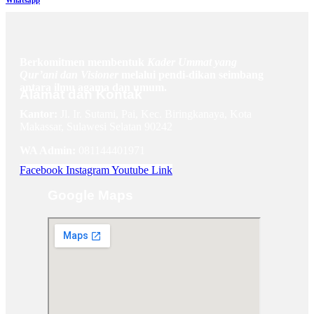
Berkomitmen membentuk
Kader Ummat yang
Qur’ani dan Visioner
melalui pendi-dikan seimbang
antara ilmu agama dan umum.
Alamat dan Kontak
Kantor:
Jl. Ir. Sutami, Pai, Kec. Biringkanaya, Kota
Makassar, Sulawesi Selatan 90242
WA Admin:
081144401971
Facebook
Instagram
Youtube
Link
Google Maps