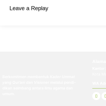
Leave a Replay
Alama
Kantor:
Kota Ma
Berkomitmen membentuk
Kader Ummat
yang Qur’ani dan Visioner
melalui pendi-
WA Ad
dikan seimbang antara ilmu agama dan
umum.