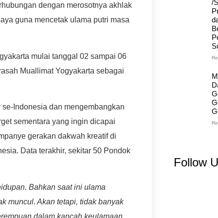
/
berhubungan dengan merosotnya akhlak
Pr
d
aya guna mencetak ulama putri masa
B
P
S
Yogyakarta mulai tanggal 02 sampai 06
Re
rasah Muallimat Yogyakarta sebagai
M
D
G
G
ader se-Indonesia dan mengembangkan
G
rget sementara yang ingin dicapai
Re
ampanye gerakan dakwah kreatif di
nesia.
Data terakhir, sekitar 50 Pondok
Follow 
hidupan.
Bahkan saat ini ulama
yak muncul.
Akan tetapi, tidak banyak
rempuan dalam kancah keulamaan,