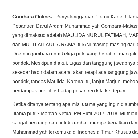
Gombara Online-
Penyelenggaraan “Temu Kader Ulam
Pesantren Darul Arqam Muhammadiyah Gombara-Makassar
yang dimaksud adalah MAULIDA NURUL FATIMAH, M
dan MUTHIAH AULIA RAMADHANI masing-masing dari da
Ditemui gombara.com ketiga putri yang hebat ini mangak
pondok.
Meskipun diakui, tugas dan tanggung jawabnya be
sekedar hadir dalam acara, akan tetapi ada tanggung jaw
pondok, tandas Maulida.
Karena itu, lanjut Marjun, moho
berdampak positif terhadap pesantren kita ke depan.
Ketika ditanya tentang apa misi utama yang ingin disum
ulama putri?
Mantan Ketua IPM Putri 2017-2018, Muthiah 
sangat berkeinginan untuk kembali memperkenalkan dan
Muhammadiyah terkemuka di Indonesia Timur Khusus d