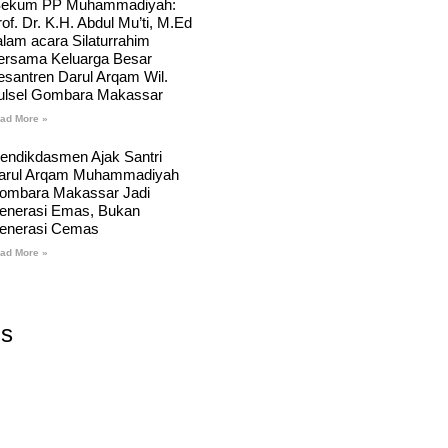
Sekum PP Muhammadiyah:
of. Dr. K.H. Abdul Mu’ti, M.Ed
alam acara Silaturrahim
ersama Keluarga Besar
esantren Darul Arqam Wil.
ulsel Gombara Makassar
ad More »
endikdasmen Ajak Santri
arul Arqam Muhammadiyah
ombara Makassar Jadi
enerasi Emas, Bukan
enerasi Cemas
ad More »
Us