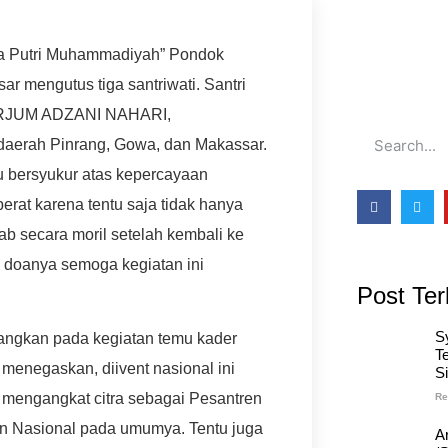
a Putri Muhammadiyah” Pondok
 mengutus tiga santriwati.
Santri
ARJUM ADZANI NAHARI,
erah Pinrang, Gowa, dan Makassar.
u bersyukur atas kepercayaan
rat karena tentu saja tidak hanya
ab secara moril setelah kembali ke
n doanya semoga kegiatan ini
Post Ter
S
bangkan pada kegiatan temu kader
T
menegaskan, diivent nasional ini
S
 mengangkat citra sebagai Pesantren
Re
an Nasional pada umumya.
Tentu juga
A