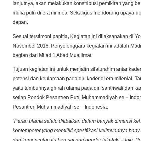
lanjutnya, akan melakukan konstribusi pemikiran yang 
mulia putri di era milinea.
Sekaligus mendorong upaya-up
depan.
Sesuai terstimoni panitia, Kegiatan ini dilaksanakan di 
November 2018. Penyelenggara kegiatan ini adalah Mad
bagian dari Milad 1 Abad Muallimat.
Tujuan kegiatan ini untuk menjalin silaturahim antar k
potensi dan keulamaan pada diri kader di era milenial.
Ta
yaitu tumbuhnya ghirah ulama pada diri santriwati dan k
setiap Pondok Pesantren Putri Muhammadiyah se – Indo
Pesantren Muhammadiyah se – Indonesia.
“Peran ulama selalu dilibatkan dalam banyak dimensi ke
kontemporer yang memiliki spesifikasi keilmuannya ban
dari kemunculan itu berasal dari gender laki-laki – laki.
Pe