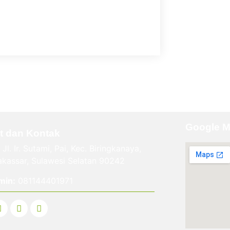
Google 
t dan Kontak
Jl. Ir. Sutami, Pai, Kec. Biringkanaya,
kassar, Sulawesi Selatan 90242
min:
081144401971