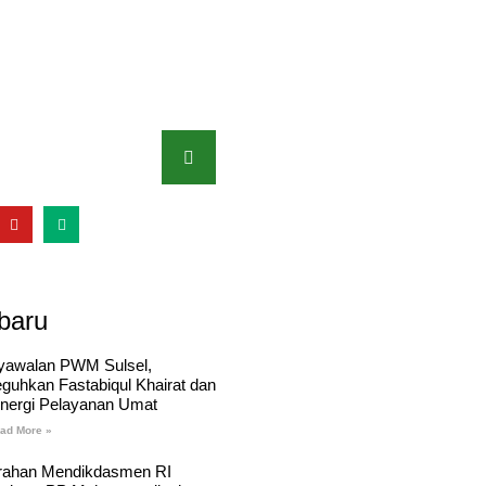
baru
yawalan PWM Sulsel,
eguhkan Fastabiqul Khairat dan
inergi Pelayanan Umat
ad More »
rahan Mendikdasmen RI