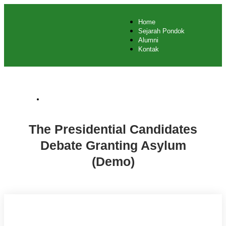
Home
Sejarah Pondok
Alumni
Kontak
Busienss (Demo)
The Presidential Candidates
Debate Granting Asylum
(Demo)