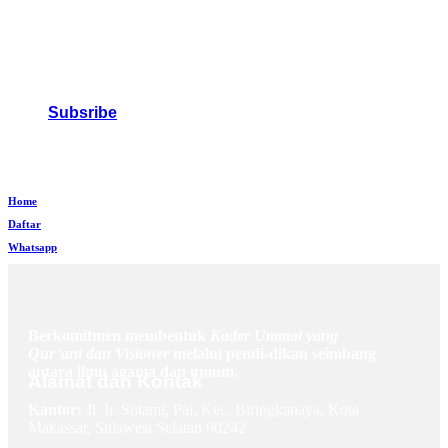
Subsribe
Home
Daftar
Whatsapp
Berkomitmen membentuk
Kader Ummat yang
Qur’ani dan Visioner
melalui pendi-dikan seimbang
antara ilmu agama dan umum.
Alamat dan Kontak
Kantor:
Jl. Ir. Sutami, Pai, Kec. Biringkanaya, Kota
Makassar, Sulawesi Selatan 90242