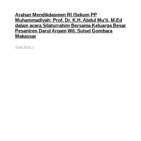
Arahan Mendikdasmen RI /Sekum PP
Muhammadiyah: Prof. Dr. K.H. Abdul Mu’ti, M.Ed
dalam acara Silaturrahim Bersama Keluarga Besar
Pesantren Darul Arqam Wil. Sulsel Gombara
Makassar
Read More »