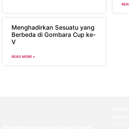
REA
Menghadirkan Sesuatu yang
Berbeda di Gombara Cup ke-
V
READ MORE »
Alama
Kantor:
Kota Ma
Berkomitmen membentuk
Kader Ummat