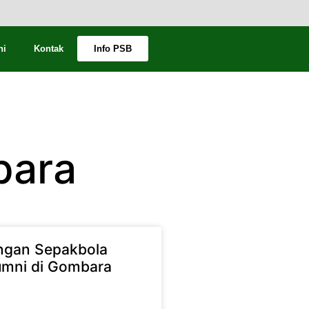
ni
Kontak
Info PSB
bara
ngan Sepakbola
umni di Gombara