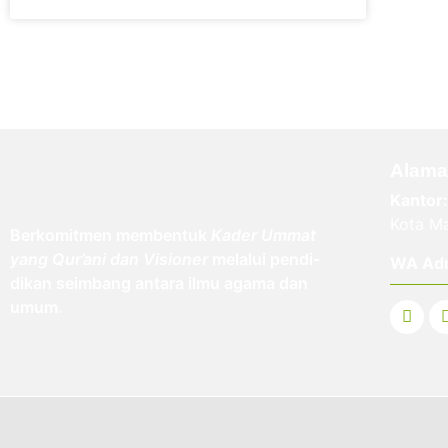
Alama
Kantor:
Kota Ma
Berkomitmen membentuk
Kader Ummat
yang Qur’ani dan Visioner
melalui pendi-
WA Ad
dikan seimbang antara ilmu agama dan
umum.