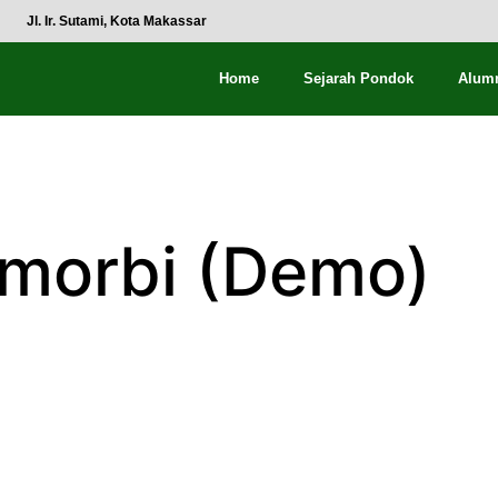
Jl. Ir. Sutami, Kota Makassar
Home
Sejarah Pondok
Alum
 morbi (Demo)