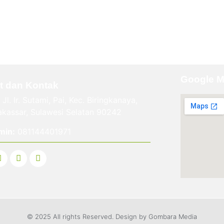
Google 
t dan Kontak
Jl. Ir. Sutami, Pai, Kec. Biringkanaya,
kassar, Sulawesi Selatan 90242
min:
081144401971
© 2025 All rights Reserved. Design by Gombara Media