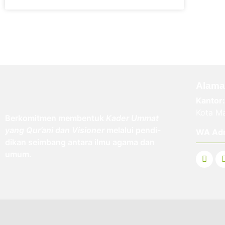
Alama
Kantor:
Kota Ma
Berkomitmen membentuk
Kader Ummat
yang Qur’ani dan Visioner
melalui pendi-
WA Ad
dikan seimbang antara ilmu agama dan
umum.