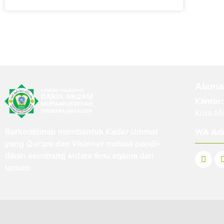
Alama
Kantor:
Kota Ma
Berkomitmen membentuk
Kader Ummat
WA Ad
yang Qur’ani dan Visioner
melalui pendi-
dikan seimbang antara ilmu agama dan
umum.