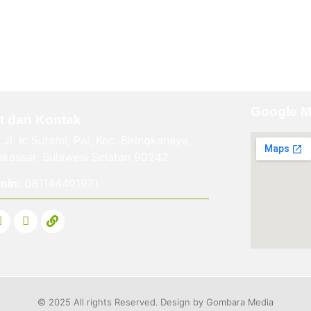
Google 
t dan Kontak
Jl. Ir. Sutami, Pai, Kec. Biringkanaya,
kassar, Sulawesi Selatan 90242
min:
081144401971
© 2025 All rights Reserved. Design by Gombara Media