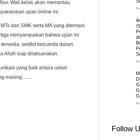
S
 Nur, Wali kelas akan memantau
Re
yukseskan ujian online ini.
A
gi MTs dan SMK serta MA yang ditemani
/
Pr
rtiga menyampaikan bahwa ujian ini
d
B
 tersedia, sedikit bercanda dalam
P
a Allah siap dilaksanakan.
S
Re
unikasi yang baik antara ustad-
M
asing-masing……
D
G
G
G
Re
Follow 