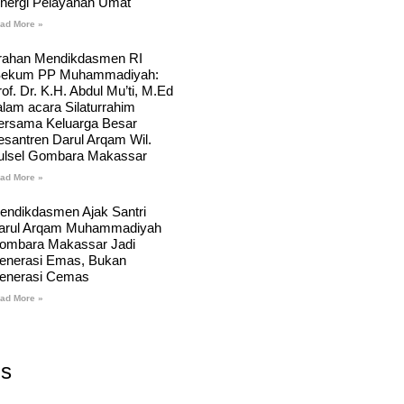
inergi Pelayanan Umat
ad More »
rahan Mendikdasmen RI
Sekum PP Muhammadiyah:
of. Dr. K.H. Abdul Mu’ti, M.Ed
alam acara Silaturrahim
ersama Keluarga Besar
esantren Darul Arqam Wil.
ulsel Gombara Makassar
ad More »
endikdasmen Ajak Santri
arul Arqam Muhammadiyah
ombara Makassar Jadi
enerasi Emas, Bukan
enerasi Cemas
ad More »
Us