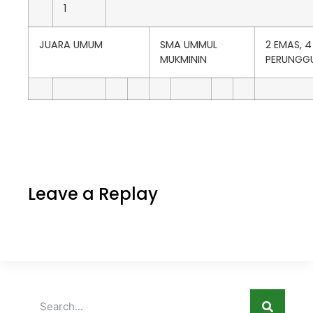
1
JUARA UMUM
SMA UMMUL
2 EMAS, 4 
MUKMININ
PERUNGG
Leave a Replay