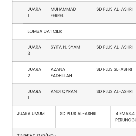
JUARA
MUHAMMAD
SD PLUS AL-ASHRI
1
FERREL
LOMBA DA’I CILIK
JUARA
SYIFA N. SYAM
SD PLUS AL-ASHRI
3
JUARA
AZANA
SD PLUS SL-ASHRI
2
FADHILLAH
JUARA
ANDI QYRAN
SD PLUS AL-ASHRI
1
JUARA UMUM
SD PLUS AL-ASHRI
4 EMAS,4 
PERUNGG
TINGKAT SMP/MTs