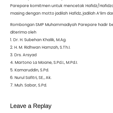
Parepare komitmen untuk mencetak Hafidz/Hafidza
masing dengan motto jadilah Hafidz, jadilah A’lim dan
Rombongan SMP Muhammadiyah Parepare hadir be
diterima oleh
1. Dr. H. Subehan Khalik, M.Ag.
2. H. M. Ridhwan Hamzah, S.Th.I.
3. Drs. Arsyad
4. Martono La Moane, S.Pd.I., M.Pd.I.
5. Kamaruddin, S.Pd.
6. Nurul Safitri, SE., Ak.
7. Muh. Sabar, S.Pd.
Leave a Replay