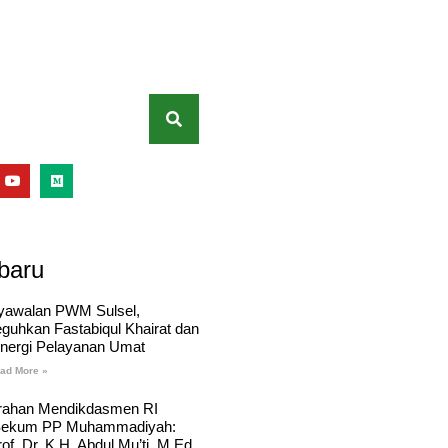
baru
yawalan PWM Sulsel,
eguhkan Fastabiqul Khairat dan
inergi Pelayanan Umat
ad More »
rahan Mendikdasmen RI
Sekum PP Muhammadiyah:
of. Dr. K.H. Abdul Mu’ti, M.Ed