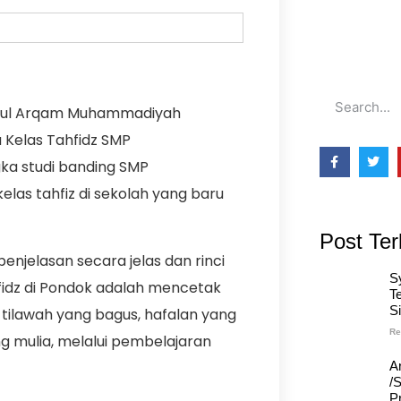
Darul Arqam Muhammadiyah
Kelas Tahfidz SMP
ka studi banding SMP
s tahfiz di sekolah yang baru
Post Ter
elasan secara jelas dan rinci
S
hfidz di Pondok adalah mencetak
T
S
i tilawah yang bagus, hafalan yang
Re
 mulia, melalui pembelajaran
A
/
Pr