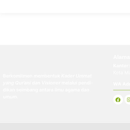
Alama
Kantor:
Kota Ma
Berkomitmen membentuk
Kader Ummat
yang Qur’ani dan Visioner
melalui pendi-
WA Ad
dikan seimbang antara ilmu agama dan
umum.