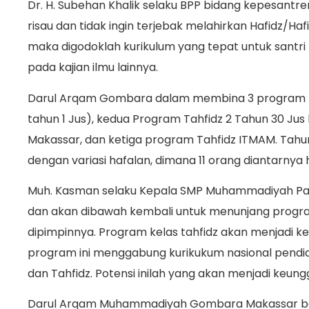
Dr. H. Subehan Khalik selaku BPP bidang kepesantr
risau dan tidak ingin terjebak melahirkan Hafidz/Haf
maka digodoklah kurikulum yang tepat untuk santri
pada kajian ilmu lainnya.
Darul Arqam Gombara dalam membina 3 program tah
tahun 1 Jus), kedua Program Tahfidz 2 Tahun 30 Jus
Makassar, dan ketiga program Tahfidz ITMAM. Tahun 
dengan variasi hafalan, dimana 11 orang diantarnya 
Muh. Kasman selaku Kepala SMP Muhammadiyah Pare
dan akan dibawah kembali untuk menunjang program
dipimpinnya. Program kelas tahfidz akan menjadi ke
program ini menggabung kurikukum nasional pendi
dan Tahfidz. Potensi inilah yang akan menjadi keun
Darul Arqam Muhammadiyah Gombara Makassar 