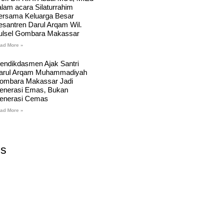
alam acara Silaturrahim
ersama Keluarga Besar
esantren Darul Arqam Wil.
ulsel Gombara Makassar
ad More »
endikdasmen Ajak Santri
arul Arqam Muhammadiyah
ombara Makassar Jadi
enerasi Emas, Bukan
enerasi Cemas
ad More »
Us