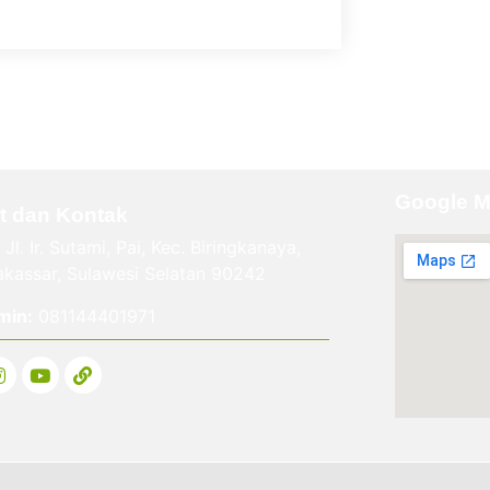
Google 
t dan Kontak
Jl. Ir. Sutami, Pai, Kec. Biringkanaya,
kassar, Sulawesi Selatan 90242
min:
081144401971