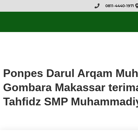
0811-4440-1971
Artikel
,
Berita
Ponpes Darul Arqam Mu
Gombara Makassar terima
Tahfidz SMP Muhammadiy