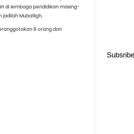
h di lembaga pendidikan masing-
 jadilah Muballigh.
ranggotakan 8 orang dan
Subsrib