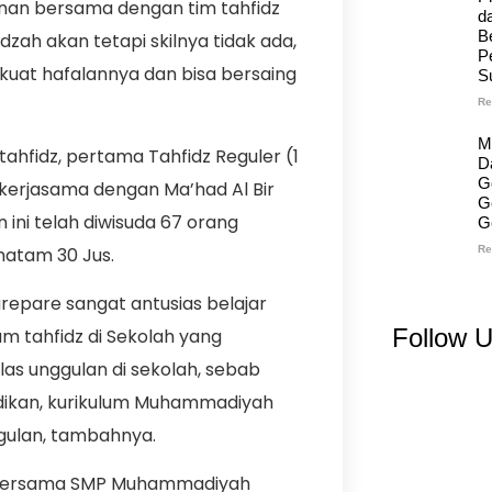
enan bersama dengan tim tahfidz
d
B
idzah akan tetapi skilnya tidak ada,
P
 kuat hafalannya dan bisa bersaing
S
Re
M
fidz, pertama Tahfidz Reguler (1
D
G
 kerjasama dengan Ma’had Al Bir
G
ini telah diwisuda 67 orang
G
hatam 30 Jus.
Re
pare sangat antusias belajar
Follow 
 tahfidz di Sekolah yang
las unggulan di sekolah, sebab
dikan, kurikulum Muhammadiyah
ggulan, tambahnya.
bersama SMP Muhammadiyah