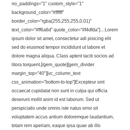
no_paddings=”1″ custom_style=”1″
background_color=”#ffffff”
border_color=”rgba(255,255,255,0.01)”
text_color=”#ff6a6d” quote_color=”#f4dfda”]…Lorem
ipsum dolor sit amet, consectetur adi pisicing elit
sed do eiusmod tempor incididunt ut labore et
dolore magna aliqua. Class aptent taciti socios ad
litora torquent.[/gem_quote][gem_divider
margin_top=”40″][vc_column_text
css_animation=”bottom-to-top”]Excepteur sint
occaecat cupidatat non sunt in culpa qui officia
deserunt mollit anim id est laborum. Sed ut
perspiciatis unde omnis iste natus error sit
voluptatem accus antium doloremque laudantium,
totam rem aperiam, eaque ipsa quae ab illo