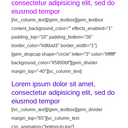
consectetur adipisicing elit, sed do
eiusmod tempor
[/vc_column_text][/gem_textbox][gem_textbox
content_background_color=”” effects_enabled=”1″
padding_top=”10″ padding_bottom=”26″
border_color=”#dfdad3″ border_width=”1″]
[gem_dropcap shape=”circle” letter=”3″ color=”#ffffff”
background_color=”#5800bf”][gem_divider
margin_top=”-40″][vc_column_text]
Lorem ipsum dolor sit amet,
consectetur adipisicing elit, sed do
eiusmod tempor
[/vc_column_text][/gem_textbox][gem_divider
margin_top=”65″][vc_column_text
css_animation=”bottom-to-top”]