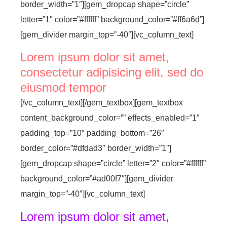
border_width=”1″][gem_dropcap shape=”circle”
letter=”1″ color=”#ffffff” background_color=”#ff6a6d”]
[gem_divider margin_top=”-40″][vc_column_text]
Lorem ipsum dolor sit amet,
consectetur adipisicing elit, sed do
eiusmod tempor
[/vc_column_text][/gem_textbox][gem_textbox
content_background_color=”” effects_enabled=”1″
padding_top=”10″ padding_bottom=”26″
border_color=”#dfdad3″ border_width=”1″]
[gem_dropcap shape=”circle” letter=”2″ color=”#ffffff”
background_color=”#ad00f7″][gem_divider
margin_top=”-40″][vc_column_text]
Lorem ipsum dolor sit amet,