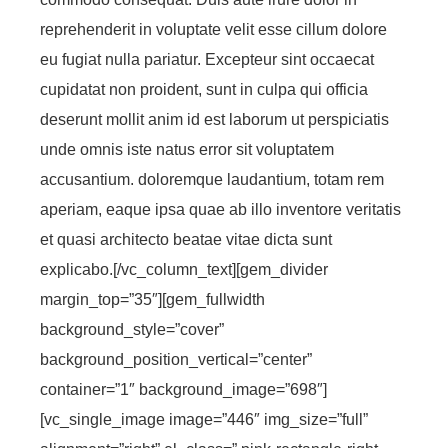
reprehenderit in voluptate velit esse cillum dolore
eu fugiat nulla pariatur. Excepteur sint occaecat
cupidatat non proident, sunt in culpa qui officia
deserunt mollit anim id est laborum ut perspiciatis
unde omnis iste natus error sit voluptatem
accusantium. doloremque laudantium, totam rem
aperiam, eaque ipsa quae ab illo inventore veritatis
et quasi architecto beatae vitae dicta sunt
explicabo.[/vc_column_text][gem_divider
margin_top=”35″][gem_fullwidth
background_style=”cover”
background_position_vertical=”center”
container=”1″ background_image=”698″]
[vc_single_image image=”446″ img_size=”full”