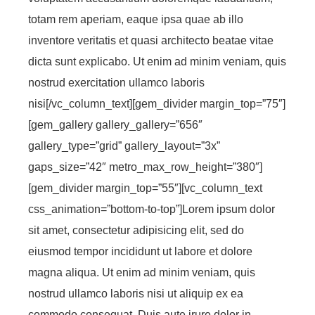
totam rem aperiam, eaque ipsa quae ab illo
inventore veritatis et quasi architecto beatae vitae
dicta sunt explicabo. Ut enim ad minim veniam, quis
nostrud exercitation ullamco laboris
nisi[/vc_column_text][gem_divider margin_top=”75″]
[gem_gallery gallery_gallery=”656″
gallery_type=”grid” gallery_layout=”3x”
gaps_size=”42″ metro_max_row_height=”380″]
[gem_divider margin_top=”55″][vc_column_text
css_animation=”bottom-to-top”]Lorem ipsum dolor
sit amet, consectetur adipisicing elit, sed do
eiusmod tempor incididunt ut labore et dolore
magna aliqua. Ut enim ad minim veniam, quis
nostrud ullamco laboris nisi ut aliquip ex ea
commodo consequat. Duis aute irure dolor in