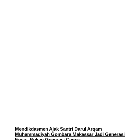
Mendikdasmen Ajak Santri Darul Arqam
Muhammadiyah Gombara Makassar Jadi Generasi
Emas, Bukan Generasi Cemas