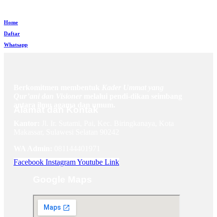
Home
Daftar
Whatsapp
Berkomitmen membentuk
Kader Ummat yang
Qur’ani dan Visioner
melalui pendi-dikan seimbang
antara ilmu agama dan umum.
Alamat dan Kontak
Kantor:
Jl. Ir. Sutami, Pai, Kec. Biringkanaya, Kota
Makassar, Sulawesi Selatan 90242
WA Admin:
081144401971
Facebook
Instagram
Youtube
Link
Google Maps