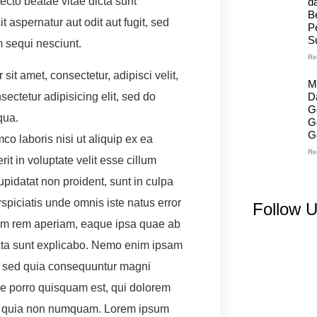
tecto beatae vitae dicta sunt
d
B
aspernatur aut odit aut fugit, sed
P
S
 sequi nesciunt.
Re
it amet, consectetur, adipisci velit,
M
D
ctetur adipisicing elit, sed do
G
qua.
G
G
o laboris nisi ut aliquip ex ea
Re
t in voluptate velit esse cillum
upidatat non proident, sunt in culpa
rspiciatis unde omnis iste natus error
Follow 
am rem aperiam, eaque ipsa quae ab
 dicta sunt explicabo. Nemo enim ipsam
it, sed quia consequuntur magni
ue porro quisquam est, qui dolorem
 sed quia non numquam. Lorem ipsum