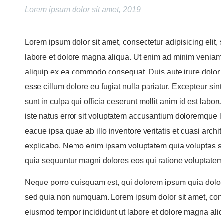
Lorem ipsum dolor sit amet, 2019
Lorem ipsum dolor sit amet, consectetur adipisicing elit
labore et dolore magna aliqua. Ut enim ad minim veniam, 
aliquip ex ea commodo consequat. Duis aute irure dolor i
esse cillum dolore eu fugiat nulla pariatur. Excepteur si
sunt in culpa qui officia deserunt mollit anim id est lab
iste natus error sit voluptatem accusantium doloremque
eaque ipsa quae ab illo inventore veritatis et quasi archi
explicabo. Nemo enim ipsam voluptatem quia voluptas sit 
quia sequuntur magni dolores eos qui ratione voluptatem
Neque porro quisquam est, qui dolorem ipsum quia dolor s
sed quia non numquam. Lorem ipsum dolor sit amet, conse
eiusmod tempor incididunt ut labore et dolore magna al