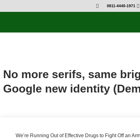
0811-4440-1971
Societies (Demo)
,
Things (Demo)
No more serifs, same brig
Google new identity (De
We’re Running Out of Effective Drugs to Fight Off an Ar