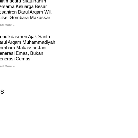
alam acara Silaturrahim
ersama Keluarga Besar
esantren Darul Arqam Wil.
ulsel Gombara Makassar
ad More »
endikdasmen Ajak Santri
arul Arqam Muhammadiyah
ombara Makassar Jadi
enerasi Emas, Bukan
enerasi Cemas
ad More »
Us