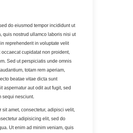
, sed do eiusmod tempor incididunt ut
quis nostrud ullamco laboris nisi ut
n reprehenderit in voluptate velit
nt occaecat cupidatat non proident,
orum. Sed ut perspiciatis unde omnis
 laudantium, totam rem aperiam,
tecto beatae vitae dicta sunt
aspernatur aut odit aut fugit, sed
 sequi nesciunt.
it amet, consectetur, adipisci velit,
ctetur adipisicing elit, sed do
iqua. Ut enim ad minim veniam, quis