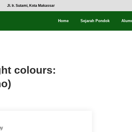
Jl. Ir. Sutami, Kota Makassar
Home
Sejarah Pondok
Alum
ht colours:
mo)
my