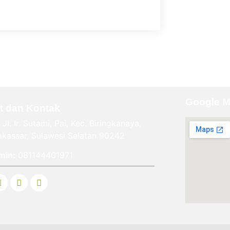
Google 
t dan Kontak
Jl. Ir. Sutami, Pai, Kec. Biringkanaya,
kassar, Sulawesi Selatan 90242
min:
081144401971