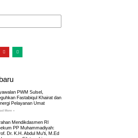
baru
yawalan PWM Sulsel,
eguhkan Fastabiqul Khairat dan
inergi Pelayanan Umat
ad More »
rahan Mendikdasmen RI
Sekum PP Muhammadiyah:
of. Dr. K.H. Abdul Mu’ti, M.Ed