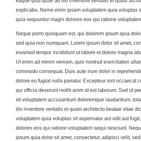
eaque ipsa quae ab illo inventore veritatis et quasi archi
explicabo. Nemo enim ipsam voluptatem quia voluptas sit 
quia sequuntur magni dolores eos qui ratione voluptatem
Neque porro quisquam est, qui dolorem ipsum quia dolor s
sed quia non numquam. Lorem ipsum dolor sit amet, conse
eiusmod tempor incididunt ut labore et dolore magna ali
Ut enim ad minim veniam, quis nostrud exercitation ullamc
commodo consequat. Duis aute irure dolor in reprehenderi
dolore eu fugiat nulla pariatur. Excepteur sint occaecat c
qui officia deserunt mollit anim id est laborum. Sed ut pe
sit voluptatem accusantium doloremque laudantium, tot
illo inventore veritatis et quasi architecto beatae vitae
voluptatem quia voluptas sit aspernatur aut odit aut fug
dolores eos qui ratione voluptatem sequi nesciunt. Neq
ipsum quia dolor sit amet, consectetur, adipisci velit,