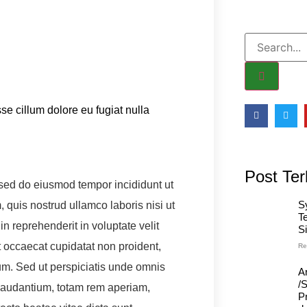
sse cillum dolore eu fugiat nulla
Post Ter
, sed do eiusmod tempor incididunt ut
S
quis nostrud ullamco laboris nisi ut
T
n reprehenderit in voluptate velit
S
nt occaecat cupidatat non proident,
Re
orum. Sed ut perspiciatis unde omnis
A
/
 laudantium, totam rem aperiam,
Pr