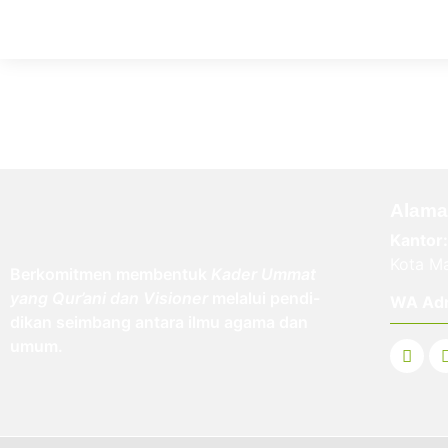
Alama
Kantor:
Kota Ma
Berkomitmen membentuk
Kader Ummat
yang Qur’ani dan Visioner
melalui pendi-
WA Ad
dikan seimbang antara ilmu agama dan
umum.