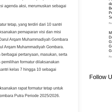
d
isi agenda aksi, merumuskan sebagai
B
P
S
Re
tetap, yang terdiri dari 10 santri
ilaksanakan pemaparan visi dan misi
M
D
ren Darul Arqam Muhammadiyah Gombara
G
G
 Darul Arqam Muhammadiyah Gombara.
G
 berbagai pertanyaan, masukan, serta
Re
 pemilihan formatur dilaksanakan
antri kelas 7 hingga 10 sebagai
Follow 
sanakan rapat formatur tetap untuk
Gombara Putra Periode 2025/2026.