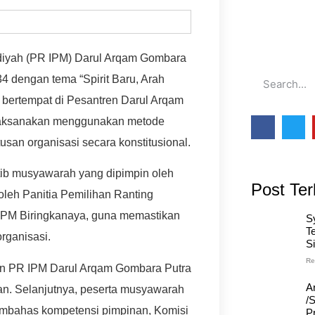
diyah (PR IPM) Darul Arqam Gombara
 dengan tema “Spirit Baru, Arah
bertempat di Pesantren Darul Arqam
laksanakan menggunakan metode
an organisasi secara konstitusional.
tib musyawarah yang dipimpin oleh
Post Ter
oleh Panitia Pemilihan Ranting
IPM Biringkanaya, guna memastikan
S
T
organisasi.
S
Re
n PR IPM Darul Arqam Gombara Putra
A
an. Selanjutnya, peserta musyawarah
/
membahas kompetensi pimpinan, Komisi
Pr