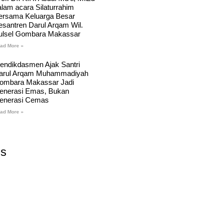
alam acara Silaturrahim
ersama Keluarga Besar
esantren Darul Arqam Wil.
ulsel Gombara Makassar
ad More »
endikdasmen Ajak Santri
arul Arqam Muhammadiyah
ombara Makassar Jadi
enerasi Emas, Bukan
enerasi Cemas
ad More »
Us