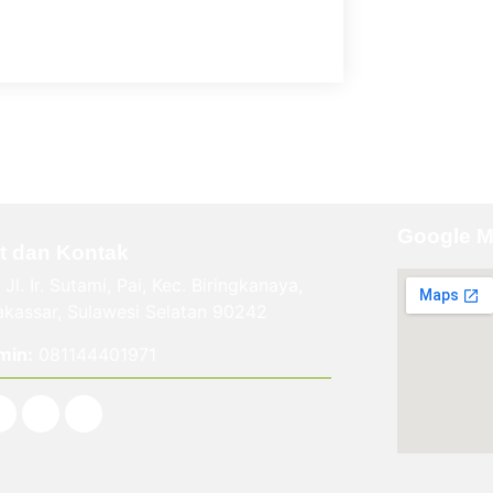
Google 
t dan Kontak
Jl. Ir. Sutami, Pai, Kec. Biringkanaya,
kassar, Sulawesi Selatan 90242
min:
081144401971