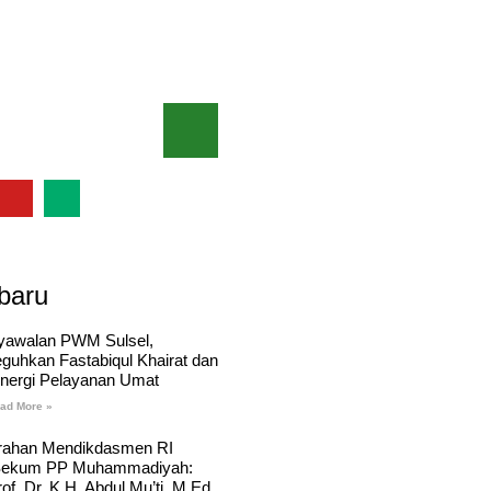
baru
yawalan PWM Sulsel,
eguhkan Fastabiqul Khairat dan
inergi Pelayanan Umat
ad More »
rahan Mendikdasmen RI
Sekum PP Muhammadiyah:
of. Dr. K.H. Abdul Mu’ti, M.Ed