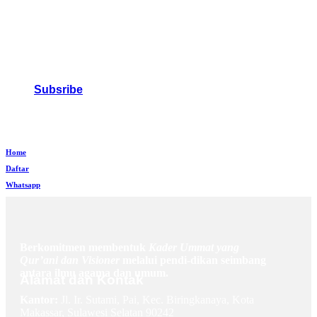
Subsribe
Home
Daftar
Whatsapp
Berkomitmen membentuk
Kader Ummat yang
Qur’ani dan Visioner
melalui pendi-dikan seimbang
antara ilmu agama dan umum.
Alamat dan Kontak
Kantor:
Jl. Ir. Sutami, Pai, Kec. Biringkanaya, Kota
Makassar, Sulawesi Selatan 90242