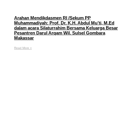
Arahan Mendikdasmen RI /Sekum PP
Muhammadiyah: Prof. Dr. K.H. Abdul Mu’ti, M.Ed
dalam acara Silaturrahim Bersama Keluarga Besar
Pesantren Darul Arqam Wil. Sulsel Gombara
Makassar
Read More »