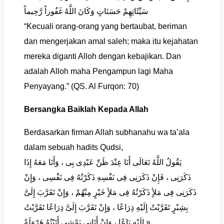
سَيِّئَاتِهِمْ حَسَنَاتٍ وَكَانَ اللَّهُ غَفُوراً رَّحِيماً
“Kecuali orang-orang yang bertaubat, beriman
dan mengerjakan amal saleh; maka itu kejahatan
mereka diganti Alloh dengan kebajikan. Dan
adalah Alloh maha Pengampun lagi Maha
Penyayang.” (QS. Al Furqon: 70)
Bersangka Baiklah Kepada Allah
Berdasarkan firman Allah subhanahu wa ta’ala
dalam sebuah hadits Qudsi,
يَقُولُ اللَّهُ تَعَالَى أَنَا عِنْدَ ظَنِّ عَبْدِى بِى ، وَأَنَا مَعَهُ إِذَا
ذَكَرَنِى ، فَإِنْ ذَكَرَنِى فِى نَفْسِهِ ذَكَرْتُهُ فِى نَفْسِى ، وَإِنْ
ذَكَرَنِى فِى مَلأٍ ذَكَرْتُهُ فِى مَلأٍ خَيْرٍ مِنْهُمْ ، وَإِنْ تَقَرَّبَ إِلَىَّ
بِشِبْرٍ تَقَرَّبْتُ إِلَيْهِ ذِرَاعًا ، وَإِنْ تَقَرَّبَ إِلَىَّ ذِرَاعًا تَقَرَّبْتُ
إِلَيْهِ بَاعًا ، وَإِنْ أَتَانِى يَمْشِى أَتَيْتُهُ هَرْوَلَةً »