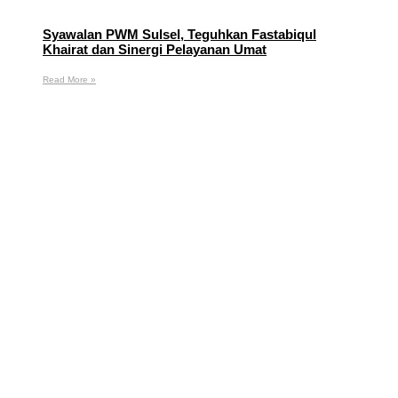
Syawalan PWM Sulsel, Teguhkan Fastabiqul
Khairat dan Sinergi Pelayanan Umat
Read More »