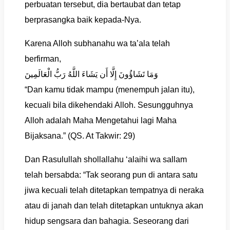
perbuatan tersebut, dia bertaubat dan tetap
berprasangka baik kepada-Nya.
Karena Alloh subhanahu wa ta’ala telah
berfirman,
وَمَا تَشَاؤُونَ إِلَّا أَن يَشَاءَ اللَّهُ رَبُّ الْعَالَمِينَ
“Dan kamu tidak mampu (menempuh jalan itu),
kecuali bila dikehendaki Alloh. Sesungguhnya
Alloh adalah Maha Mengetahui lagi Maha
Bijaksana.” (QS. At Takwir: 29)
Dan Rasulullah shollallahu ‘alaihi wa sallam
telah bersabda: “Tak seorang pun di antara satu
jiwa kecuali telah ditetapkan tempatnya di neraka
atau di janah dan telah ditetapkan untuknya akan
hidup sengsara dan bahagia. Seseorang dari