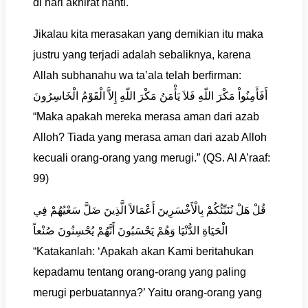
di hari akhirat nanti.
Jikalau kita merasakan yang demikian itu maka
justru yang terjadi adalah sebaliknya, karena
Allah subhanahu wa ta’ala telah berfirman:
أَفَأَمِنُواْ مَكْرَ اللّهِ فَلاَ يَأْمَنُ مَكْرَ اللّهِ إِلاَّ الْقَوْمُ الْخَاسِرُونَ
“Maka apakah mereka merasa aman dari azab
Alloh? Tiada yang merasa aman dari azab Alloh
kecuali orang-orang yang merugi.” (QS. Al A’raaf:
99)
قُلْ هَلْ نُنَبِّئُكُمْ بِالْأَخْسَرِينَ أَعْمَالاً الَّذِينَ ضَلَّ سَعْيُهُمْ فِي
الْحَيَاةِ الدُّنْيَا وَهُمْ يَحْسَبُونَ أَنَّهُمْ يُحْسِنُونَ صُنْعاً
“Katakanlah: ‘Apakah akan Kami beritahukan
kepadamu tentang orang-orang yang paling
merugi perbuatannya?’ Yaitu orang-orang yang