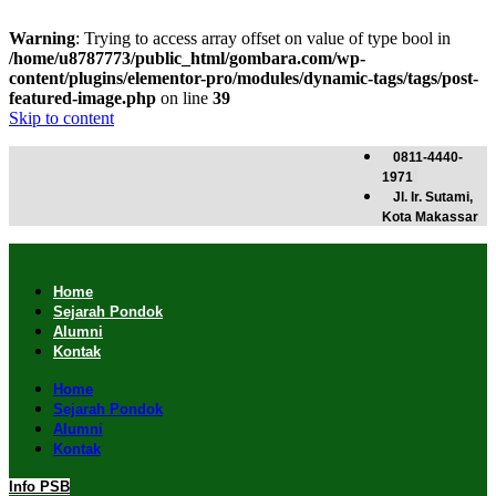
Warning
: Trying to access array offset on value of type bool in
/home/u8787773/public_html/gombara.com/wp-
content/plugins/elementor-pro/modules/dynamic-tags/tags/post-
featured-image.php
on line
39
Skip to content
0811-4440-
1971
Jl. Ir. Sutami,
Kota Makassar
Home
Sejarah Pondok
Alumni
Kontak
Home
Sejarah Pondok
Alumni
Kontak
Info PSB