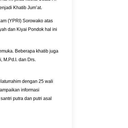
njadi Khatib Jum’at.
lam (YPRI) Sorowako atas
ah dan Kiyai Pondok hal ini
emuka. Beberapa khatib juga
, M.Pd.I. dan Drs.
laturrahim dengan 25 wali
yampaikan informasi
ntri putra dan putri asal