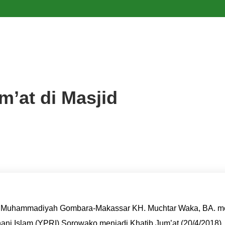
’at di Masjid
m Muhammadiyah Gombara-Makassar KH. Muchtar Waka, BA. me
 Islam (YPRI) Sorowako menjadi Khatib Jum’at (20/4/2018). Ha