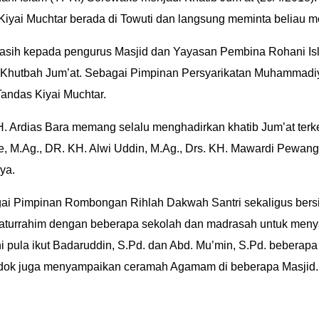
iyai Muchtar berada di Towuti dan langsung meminta beliau me
asih kepada pengurus Masjid dan Yayasan Pembina Rohani Is
 Khutbah Jum’at. Sebagai Pimpinan Persyarikatan Muhammadiy
Tandas Kiyai Muchtar.
H. Ardias Bara memang selalu menghadirkan khatib Jum’at terk
e, M.Ag., DR. KH. Alwi Uddin, M.Ag., Drs. KH. Mawardi Pewangi
ya.
ai Pimpinan Rombongan Rihlah Dakwah Santri sekaligus bersi
bersilaturrahim dengan beberapa sekolah dan madrasah untuk men
pula ikut Badaruddin, S.Pd. dan Abd. Mu’min, S.Pd. beberapa sa
ndok juga menyampaikan ceramah Agamam di beberapa Masjid.