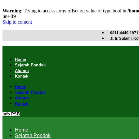
Warning
: Trying to access array offset on value of type bool in
/home
line
39
Skip to content
0811-4440-1971
Jl. Ir. Sutami, 
Home
Sejarah Pondok
Alumni
Kontak
Home
Sejarah Pondok
Alumni
Kontak
Info PSB
Home
Sejarah Pondok