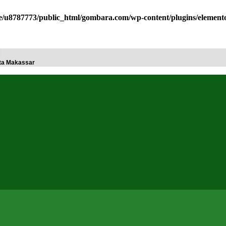
/u8787773/public_html/gombara.com/wp-content/plugins/elemento
Kota Makassar