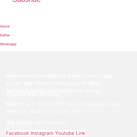
Home
Daftar
Whatsapp
Berkomitmen membentuk
Kader Ummat yang
Qur’ani dan Visioner
melalui pendi-dikan
seimbang antara ilmu agama dan umum.
Alamat dan Kontak
Kantor:
Jl. Ir. Sutami, Pai, Kec. Biringkanaya, Kota
Makassar, Sulawesi Selatan 90242
WA Admin:
081144401971
Facebook
Instagram
Youtube
Link