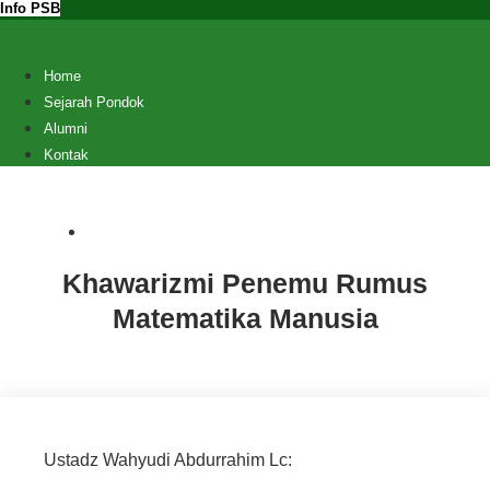
Info PSB
Home
Sejarah Pondok
Alumni
Kontak
Artikel
,
Tausiah
Khawarizmi Penemu Rumus
Matematika Manusia
Ustadz Wahyudi Abdurrahim Lc: