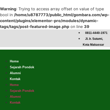
Warning
: Trying to access array offset on value of type
bool in
/home/u8787773/public_html/gombara.com/wp-
content/plugins/elementor-pro/modules/dynamic-
tags/tags/post-featured-image.php
on line
39
Skip
0811-4440-1971
to
Jl. Ir. Sutami,
content
Kota Makassar
Home
Sejarah Pondok
Alumni
Kontak
Home
Sejarah Pondok
Alumni
Kontak