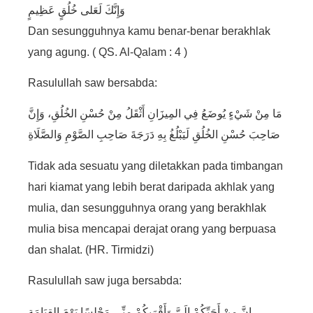
وَإِنَّكَ لَعَلى خُلُقٍ عَظِيمٍ
Dan sesungguhnya kamu benar-benar berakhlak
yang agung. ( QS. Al-Qalam : 4 )
Rasulullah saw bersabda:
مَا مِنْ شَيْءٍ يُوضَعُ فِي المِيزَانِ أَثْقَلُ مِنْ حُسْنِ الخُلُقِ، وَإِنَّ
صَاحِبَ حُسْنِ الخُلُقِ لَيَبْلُغُ بِهِ دَرَجَةَ صَاحِبِ الصَّوْمِ وَالصَّلَاةِ
Tidak ada sesuatu yang diletakkan pada timbangan
hari kiamat yang lebih berat daripada akhlak yang
mulia, dan sesungguhnya orang yang berakhlak
mulia bisa mencapai derajat orang yang berpuasa
dan shalat. (HR. Tirmidzi)
Rasulullah saw juga bersabda:
إِنَّ مِنْ أَحَبِّكُمْ إِلَيَّ وَأَقْرَبِكُمْ مِنِّي مَجْلِسًا يَوْمَ القِيَامَةِ