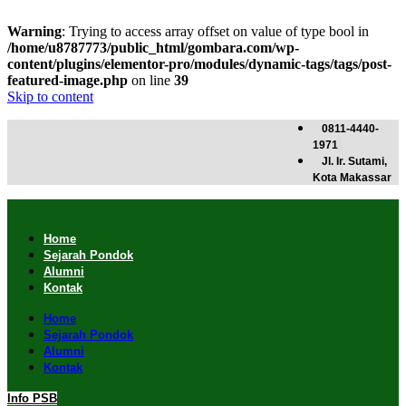
Warning
: Trying to access array offset on value of type bool in
/home/u8787773/public_html/gombara.com/wp-
content/plugins/elementor-pro/modules/dynamic-tags/tags/post-
featured-image.php
on line
39
Skip to content
0811-4440-
1971
Jl. Ir. Sutami,
Kota Makassar
Home
Sejarah Pondok
Alumni
Kontak
Home
Sejarah Pondok
Alumni
Kontak
Info PSB