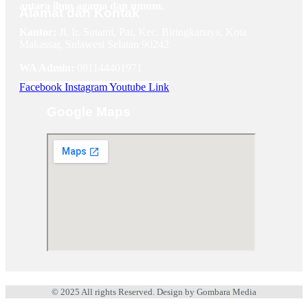
antara ilmu agama dan umum.
Alamat dan Kontak
Kantor:
Jl. Ir. Sutami, Pai, Kec. Biringkanaya, Kota
Makassar, Sulawesi Selatan 90242
WA Admin:
081144401971
Facebook
Instagram
Youtube
Link
Google Maps
© 2025 All rights Reserved. Design by Gombara Media