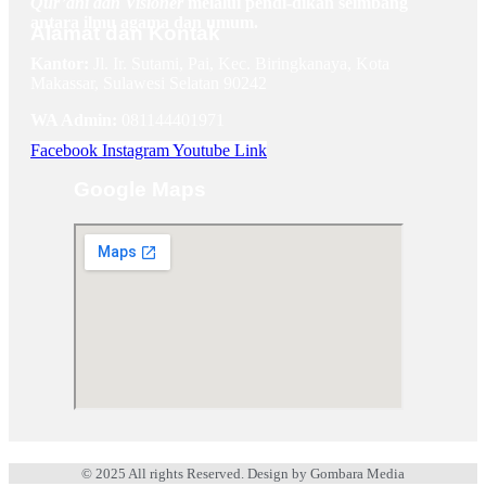
Qur’ani dan Visioner
melalui pendi-dikan seimbang
antara ilmu agama dan umum.
Alamat dan Kontak
Kantor:
Jl. Ir. Sutami, Pai, Kec. Biringkanaya, Kota
Makassar, Sulawesi Selatan 90242
WA Admin:
081144401971
Facebook
Instagram
Youtube
Link
Google Maps
© 2025 All rights Reserved. Design by Gombara Media