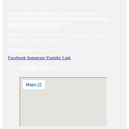
Berkomitmen membentuk
Kader Ummat yang
Qur’ani dan Visioner
melalui pendi-dikan seimbang
antara ilmu agama dan umum.
Alamat dan Kontak
Kantor:
Jl. Ir. Sutami, Pai, Kec. Biringkanaya, Kota
Makassar, Sulawesi Selatan 90242
WA Admin:
081144401971
Facebook
Instagram
Youtube
Link
Google Maps