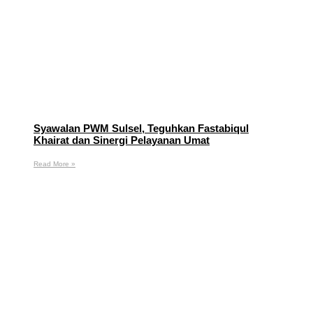
Syawalan PWM Sulsel, Teguhkan Fastabiqul
Khairat dan Sinergi Pelayanan Umat
Read More »