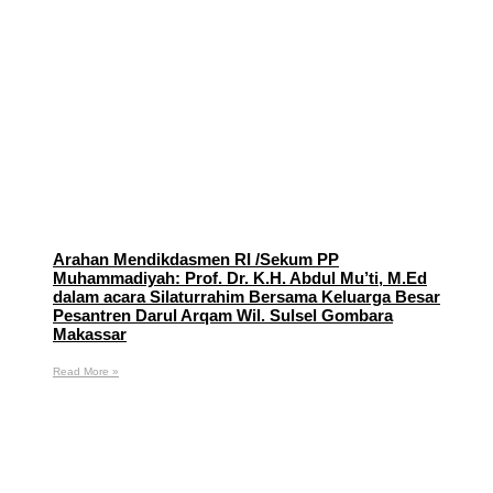
Arahan Mendikdasmen RI /Sekum PP
Muhammadiyah: Prof. Dr. K.H. Abdul Mu’ti, M.Ed
dalam acara Silaturrahim Bersama Keluarga Besar
Pesantren Darul Arqam Wil. Sulsel Gombara
Makassar
Read More »