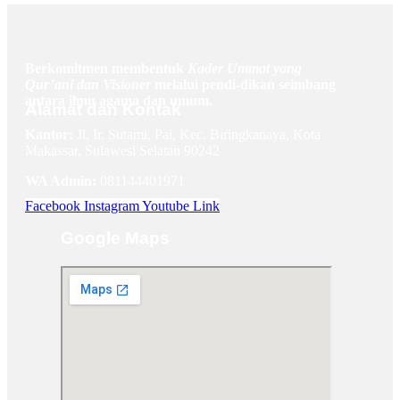
Berkomitmen membentuk
Kader Ummat yang
Qur’ani dan Visioner
melalui pendi-dikan seimbang
antara ilmu agama dan umum.
Alamat dan Kontak
Kantor:
Jl. Ir. Sutami, Pai, Kec. Biringkanaya, Kota
Makassar, Sulawesi Selatan 90242
WA Admin:
081144401971
Facebook
Instagram
Youtube
Link
Google Maps