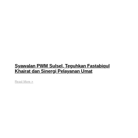
Syawalan PWM Sulsel, Teguhkan Fastabiqul
Khairat dan Sinergi Pelayanan Umat
Read More »