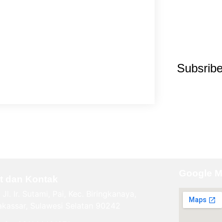
Subsrib
Google 
t dan Kontak
Jl. Ir. Sutami, Pai, Kec. Biringkanaya,
kassar, Sulawesi Selatan 90242