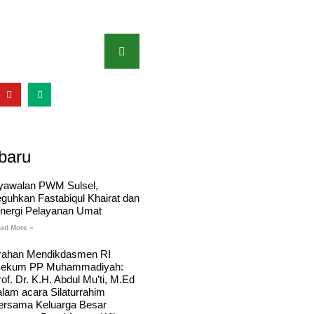
baru
yawalan PWM Sulsel,
eguhkan Fastabiqul Khairat dan
inergi Pelayanan Umat
ad More »
rahan Mendikdasmen RI
Sekum PP Muhammadiyah:
of. Dr. K.H. Abdul Mu’ti, M.Ed
alam acara Silaturrahim
ersama Keluarga Besar