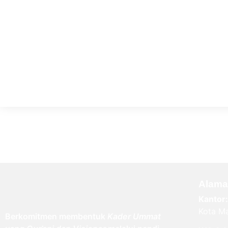
Alama
Kantor:
Kota Ma
Berkomitmen membentuk
Kader Ummat