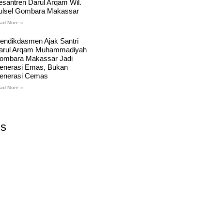
esantren Darul Arqam Wil.
ulsel Gombara Makassar
ad More »
endikdasmen Ajak Santri
arul Arqam Muhammadiyah
ombara Makassar Jadi
enerasi Emas, Bukan
enerasi Cemas
ad More »
Us