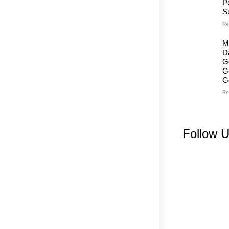
P
S
Re
M
D
G
G
G
Re
Follow 