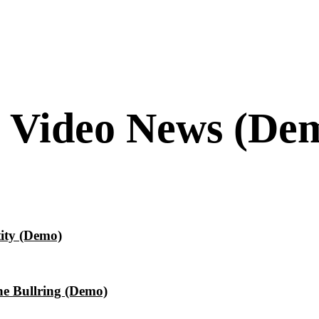
: Video News (De
tity (Demo)
the Bullring (Demo)