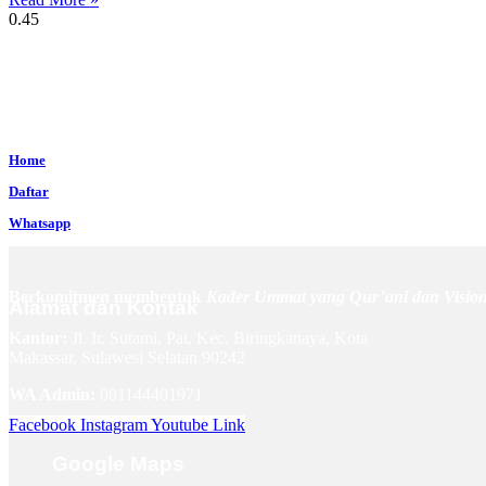
Home
Daftar
Whatsapp
Berkomitmen membentuk
Kader Ummat yang Qur’ani dan Visio
Alamat dan Kontak
Kantor:
Jl. Ir. Sutami, Pai, Kec. Biringkanaya, Kota
Makassar, Sulawesi Selatan 90242
WA Admin:
081144401971
Facebook
Instagram
Youtube
Link
Google Maps