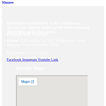
Whatsapp
Berkomitmen membentuk
Kader Ummat yang
Qur’ani dan Visioner
melalui pendi-dikan seimbang
antara ilmu agama dan umum.
Alamat dan Kontak
Kantor:
Jl. Ir. Sutami, Pai, Kec. Biringkanaya, Kota
Makassar, Sulawesi Selatan 90242
WA Admin:
081144401971
Facebook
Instagram
Youtube
Link
Google Maps