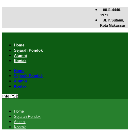
Skip
to
0811-4440-
content
1971
Jl. Ir. Sutami,
Kota Makassar
Home
Sejarah Pondok
Alumni
Kontak
Home
Sejarah Pondok
Alumni
Kontak
Info PSB
Home
Sejarah Pondok
Alumni
Kontak