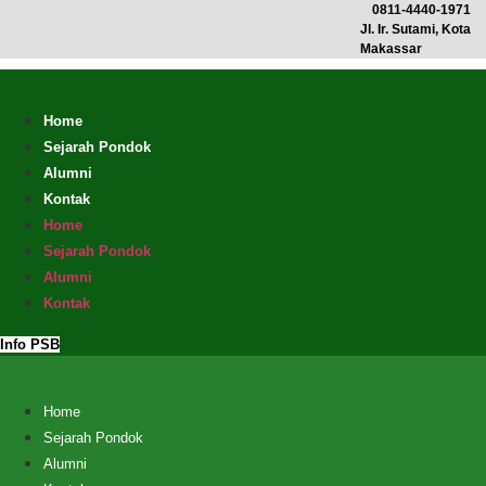
Skip
0811-4440-1971
Jl. Ir. Sutami, Kota
to
Makassar
content
Home
Sejarah Pondok
Alumni
Kontak
Home
Sejarah Pondok
Alumni
Kontak
Info PSB
Home
Sejarah Pondok
Alumni