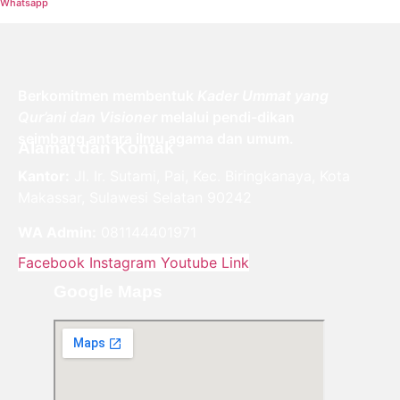
Whatsapp
Berkomitmen membentuk
Kader Ummat yang
Qur’ani dan Visioner
melalui pendi-dikan
seimbang antara ilmu agama dan umum.
Alamat dan Kontak
Kantor:
Jl. Ir. Sutami, Pai, Kec. Biringkanaya, Kota
Makassar, Sulawesi Selatan 90242
WA Admin:
081144401971
Facebook
Instagram
Youtube
Link
Google Maps