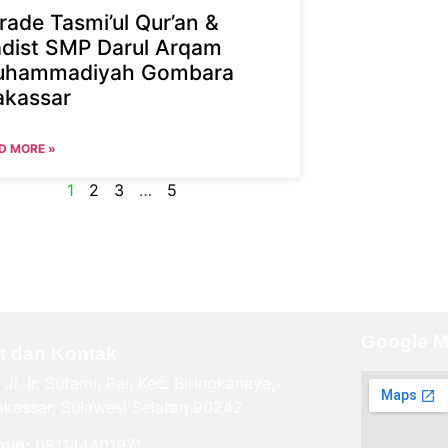
rade Tasmi’ul Qur’an &
dist SMP Darul Arqam
hammadiyah Gombara
kassar
D MORE »
1
2
3
…
5
Google 
t dan Kontak
Jl. Ir. Sutami, Pai, Kec. Biringkanaya,
kassar, Sulawesi Selatan 90242
min:
081144401971