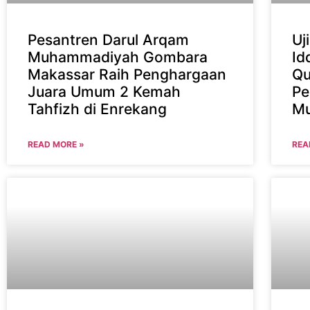
Pesantren Darul Arqam
Uj
Muhammadiyah Gombara
Id
Makassar Raih Penghargaan
Qu
Juara Umum 2 Kemah
Pe
Tahfizh di Enrekang
Mu
READ MORE »
REA