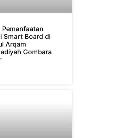
n Pemanfaatan
i Smart Board di
ul Arqam
diyah Gombara
r