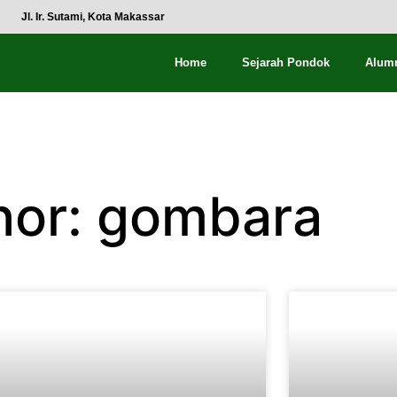
Jl. Ir. Sutami, Kota Makassar
Home
Sejarah Pondok
Alum
hor:
gombara