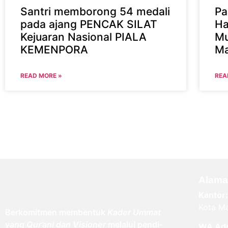
Santri memborong 54 medali
Pa
pada ajang PENCAK SILAT
Ha
Kejuaran Nasional PIALA
Mu
KEMENPORA
Ma
READ MORE »
REA
Alama
Kantor:
Kota Ma
Berkomitmen membentuk
Kader Ummat
yang Qur’ani dan Visioner
melalui pendi-
WA Ad