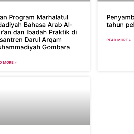
ian Program Marhalatul
Penyambu
dadiyah Bahasa Arab Al-
tahun pe
r’an dan Ibadah Praktik di
santren Darul Arqam
READ MORE »
hammadiyah Gombara
D MORE »