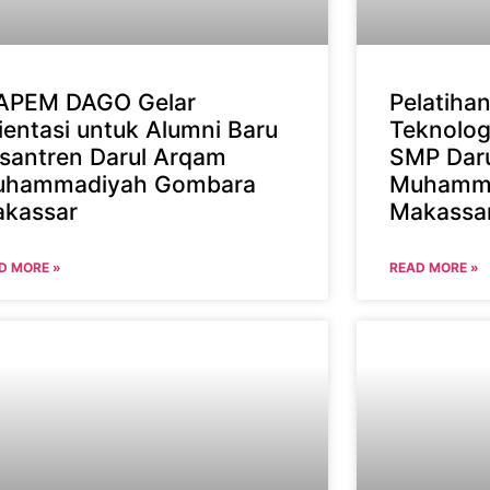
APEM DAGO Gelar
Pelatiha
ientasi untuk Alumni Baru
Teknolog
santren Darul Arqam
SMP Dar
hammadiyah Gombara
Muhamma
kassar
Makassa
D MORE »
READ MORE »