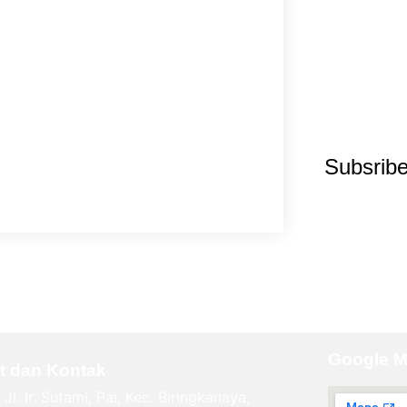
Subsrib
Google 
t dan Kontak
Jl. Ir. Sutami, Pai, Kec. Biringkanaya,