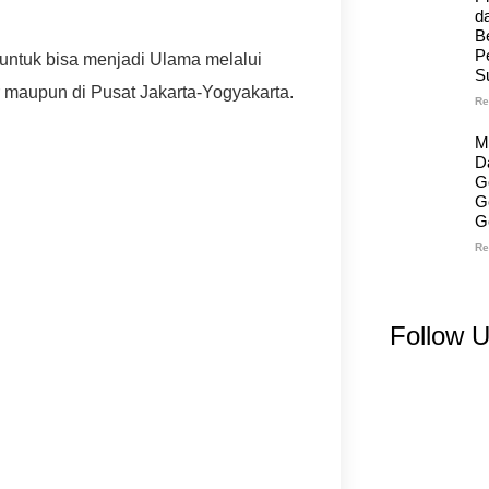
d
B
P
untuk bisa menjadi Ulama melalui
S
 maupun di Pusat Jakarta-Yogyakarta.
Re
M
D
G
G
G
Re
Follow 