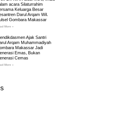
alam acara Silaturrahim
ersama Keluarga Besar
esantren Darul Arqam Wil.
ulsel Gombara Makassar
ad More »
endikdasmen Ajak Santri
arul Arqam Muhammadiyah
ombara Makassar Jadi
enerasi Emas, Bukan
enerasi Cemas
ad More »
Us