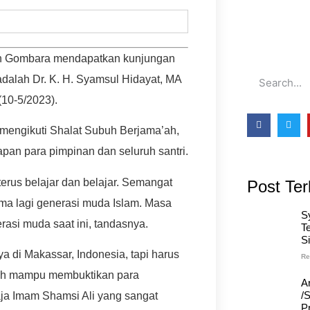
h Gombara mendapatkan kunjungan
adalah Dr. K. H. Syamsul Hidayat, MA
10-5/2023).
 mengikuti Shalat Subuh Berjama’ah,
an para pimpinan dan seluruh santri.
erus belajar dan belajar. Semangat
Post Ter
ama lagi generasi muda Islam. Masa
S
rasi muda saat ini, tandasnya.
T
S
a di Makassar, Indonesia, tapi harus
Re
 telah mampu membuktikan para
A
/
aja Imam Shamsi Ali yang sangat
Pr