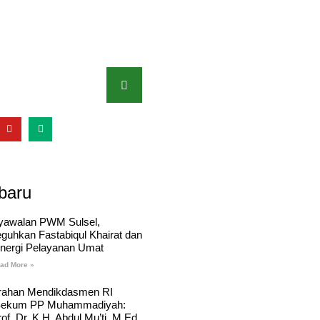
baru
yawalan PWM Sulsel,
eguhkan Fastabiqul Khairat dan
inergi Pelayanan Umat
ad More »
rahan Mendikdasmen RI
Sekum PP Muhammadiyah:
of. Dr. K.H. Abdul Mu’ti, M.Ed