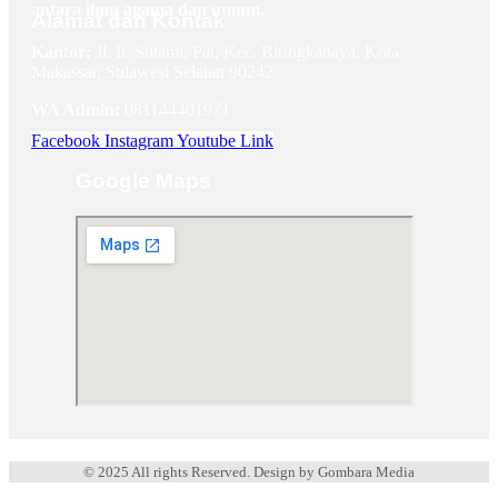
antara ilmu agama dan umum.
Alamat dan Kontak
Kantor:
Jl. Ir. Sutami, Pai, Kec. Biringkanaya, Kota
Makassar, Sulawesi Selatan 90242
WA Admin:
081144401971
Facebook
Instagram
Youtube
Link
Google Maps
© 2025 All rights Reserved. Design by Gombara Media