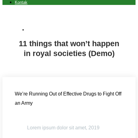
Kontak
World (Demo)
11 things that won’t happen
in royal societies (Demo)
We’re Running Out of Effective Drugs to Fight Off
an Army
Lorem ipsum dolor sit amet, 2019