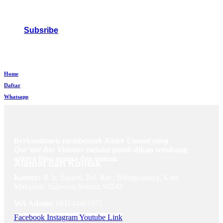
Subsribe
Home
Daftar
Whatsapp
Berkomitmen membentuk
Kader Ummat yang
Qur’ani dan Visioner
melalui pendi-dikan seimbang
antara ilmu agama dan umum.
Alamat dan Kontak
Kantor:
Jl. Ir. Sutami, Pai, Kec. Biringkanaya, Kota
Makassar, Sulawesi Selatan 90242
WA Admin:
081144401971
Facebook
Instagram
Youtube
Link