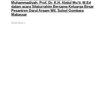
Muhammadiyah: Prof. Dr. K.H. Abdul Mu’ti, M.Ed
dalam acara Silaturrahim Bersama Keluarga Besar
Pesantren Darul Arqam Wil. Sulsel Gombara
Makassar
Read More »