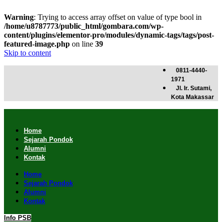
Warning
: Trying to access array offset on value of type bool in
/home/u8787773/public_html/gombara.com/wp-
content/plugins/elementor-pro/modules/dynamic-tags/tags/post-
featured-image.php
on line
39
Skip to content
0811-4440-
1971
Jl. Ir. Sutami,
Kota Makassar
Home
Sejarah Pondok
Alumni
Kontak
Home
Sejarah Pondok
Alumni
Kontak
Info PSB