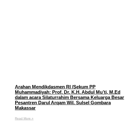
Arahan Mendikdasmen RI /Sekum PP
Muhammadiyah: Prof. Dr. K.H. Abdul Mu’ti, M.Ed
dalam acara Silaturrahim Bersama Keluarga Besar
Pesantren Darul Arqam Wil. Sulsel Gombara
Makassar
Read More »