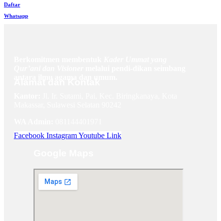
Daftar
Whatsapp
Berkomitmen membentuk
Kader Ummat yang
Qur’ani dan Visioner
melalui pendi-dikan seimbang
antara ilmu agama dan umum.
Alamat dan Kontak
Kantor:
Jl. Ir. Sutami, Pai, Kec. Biringkanaya, Kota
Makassar, Sulawesi Selatan 90242
WA Admin:
081144401971
Facebook
Instagram
Youtube
Link
Google Maps